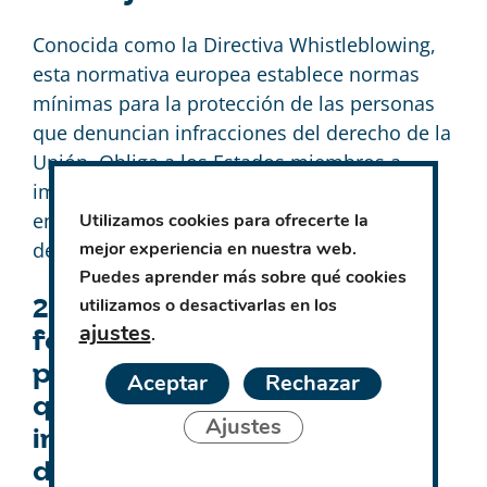
Conocida como la Directiva Whistleblowing,
esta normativa europea establece normas
mínimas para la protección de las personas
que denuncian infracciones del derecho de la
Unión. Obliga a los Estados miembros a
implementar canales internos de denuncias
en las entidades públicas y a proteger a los
Utilizamos cookies para ofrecerte la
denunciantes contra represalias.
mejor experiencia en nuestra web.
Puedes aprender más sobre qué cookies
utilizamos o desactivarlas en los
2.
Ley 2/2023, de 20 de
ajustes
.
febrero, reguladora de la
protección de las personas
Aceptar
Rechazar
que informen sobre
Ajustes
infracciones normativas y
de lucha contra la